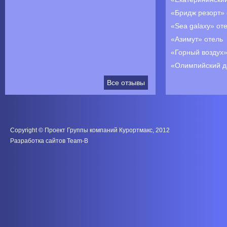
«Бридж резорт» 
«Sea galaxy» от
«Азимут» отель
«Горный воздух»
«Олимпийский д
Все отзывы
Copyright © Проект Группы компаний Курортмакс, 2012
Разработка сайтов
Team-B